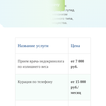
терапия с использованием
Записаться к врачу
препаратов группы инкретинов:
семаглутид, тирзепатид, лираглутид.
Снижение дозировок, механизм
отказа от препаратов данного типа,
смена действующего вещества.
Название услуги
Цена
Прием врача-эндокринолога
от 7 000
по излишнего веса
руб.
Курация по телефону
от 15 000
руб./
месяц